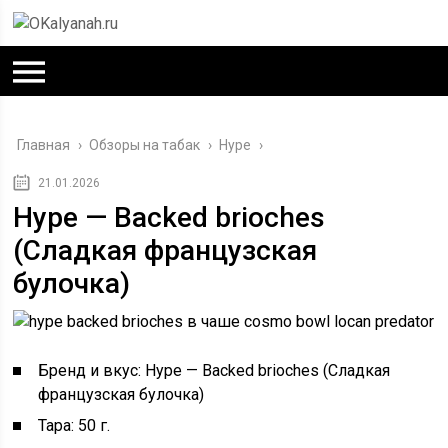
Главная
›
Обзоры на табак
›
Hype
›
21.01.2026
Hype — Backed brioches
(Сладкая французская
булочка)
Бренд и вкус: Hype — Backed brioches (Сладкая
французская булочка)
Тара: 50 г.