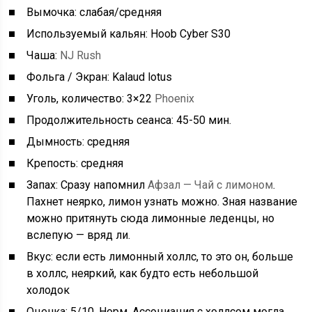
Вымочка: слабая/средняя
Используемый кальян: Hoob Cyber S30
Чаша:
NJ Rush
Фольга / Экран: Kalaud lotus
Уголь, количество: 3×22
Phoenix
Продолжительность сеанса: 45-50 мин.
Дымность: средняя
Крепость: средняя
Запах: Сразу напомнил
Афзал — Чай с лимоном
.
Пахнет неярко, лимон узнать можно. Зная название
можно притянуть сюда лимонные леденцы, но
вслепую — вряд ли.
Вкус: если есть лимонный холлс, то это он, больше
в холлс, неяркий, как будто есть небольшой
холодок
Оценка: 5/10. Норм. Ассоциация с холлсом могла