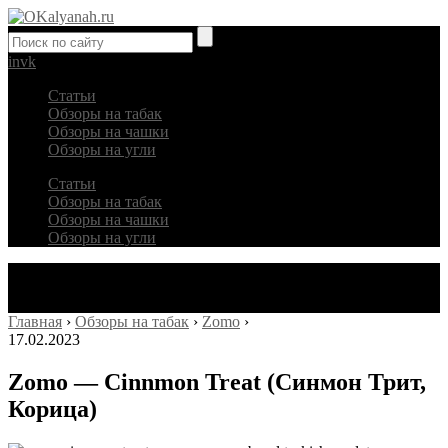
in
vk
Статьи
Обзоры на табак
Обзоры на чашки
Обзоры на угли
Статьи
Обзоры на табак
Обзоры на чашки
Обзоры на угли
Главная
›
Обзоры на табак
›
Zomo
›
17.02.2023
Zomo — Cinnmon Treat (Синмон Трит,
Корица)