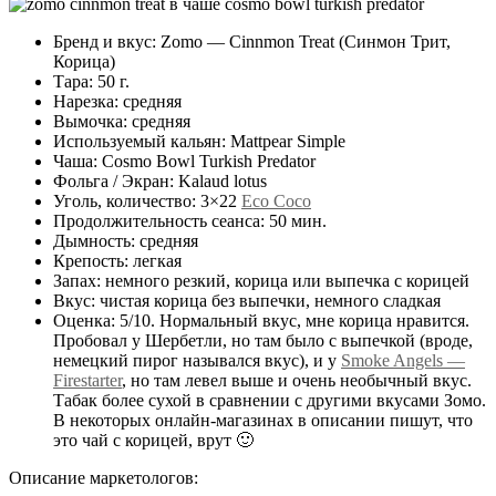
Бренд и вкус: Zomo — Cinnmon Treat (Синмон Трит,
Корица)
Тара: 50 г.
Нарезка: средняя
Вымочка: средняя
Используемый кальян: Mattpear Simple
Чаша: Cosmo Bowl Turkish Predator
Фольга / Экран: Kalaud lotus
Уголь, количество: 3×22
Eco Coco
Продолжительность сеанса: 50 мин.
Дымность: средняя
Крепость: легкая
Запах: немного резкий, корица или выпечка с корицей
Вкус: чистая корица без выпечки, немного сладкая
Оценка: 5/10. Нормальный вкус, мне корица нравится.
Пробовал у Шербетли, но там было с выпечкой (вроде,
немецкий пирог назывался вкус), и у
Smoke Angels —
Firestarter
, но там левел выше и очень необычный вкус.
Табак более сухой в сравнении с другими вкусами Зомо.
В некоторых онлайн-магазинах в описании пишут, что
это чай с корицей, врут 🙂
Описание маркетологов: