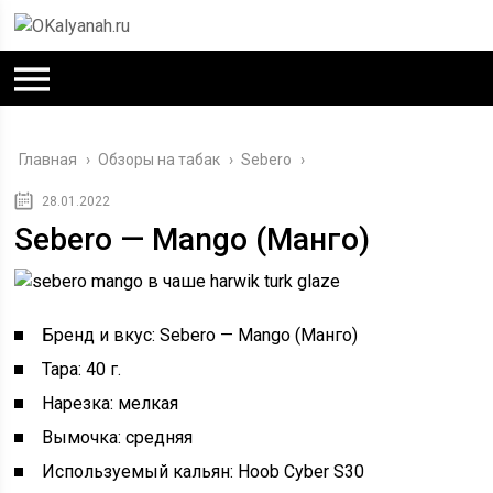
Главная
›
Обзоры на табак
›
Sebero
›
28.01.2022
Sebero — Mango (Манго)
Бренд и вкус: Sebero — Mango (Манго)
Тара: 40 г.
Нарезка: мелкая
Вымочка: средняя
Используемый кальян: Hoob Cyber S30