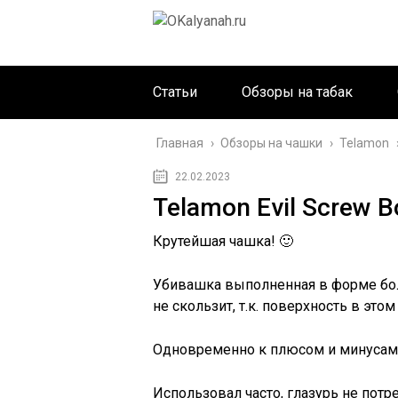
Статьи
Обзоры на табак
Главная
›
Обзоры на чашки
›
Telamon
22.02.2023
Telamon Evil Screw B
Крутейшая чашка! 🙂
Убивашка выполненная в форме бол
не скользит, т.к. поверхность в это
Одновременно к плюсом и минусам
Использовал часто, глазурь не потр