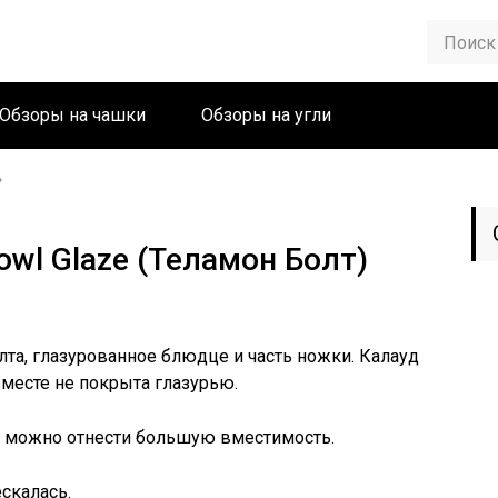
Обзоры на чашки
Обзоры на угли
›
owl Glaze (Теламон Болт)
та, глазурованное блюдце и часть ножки. Калауд
м месте не покрыта глазурью.
 можно отнести большую вместимость.
ескалась.